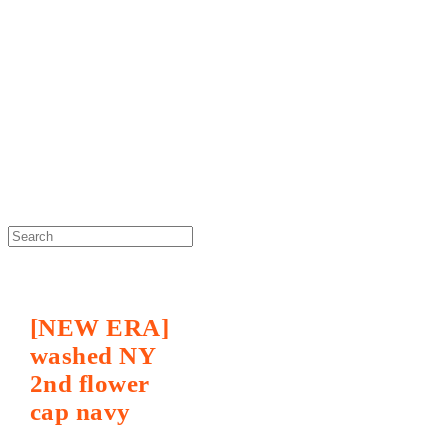
DOSAN atelier *
[NEW ERA]
washed NY
2nd flower
cap navy