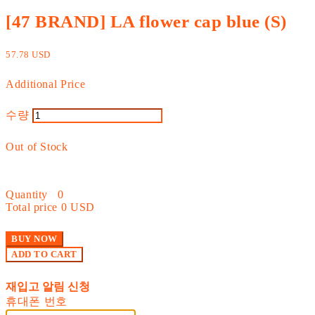
[47 BRAND] LA flower cap blue (S)
57.78 USD
Additional Price
수량
Out of Stock
Quantity
0
Total price
0 USD
BUY NOW
ADD TO CART
재입고 알림 신청
휴대폰 번호