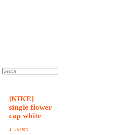
DOSAN atelier *
[NIKE]
single flower
cap white
41.48 USD