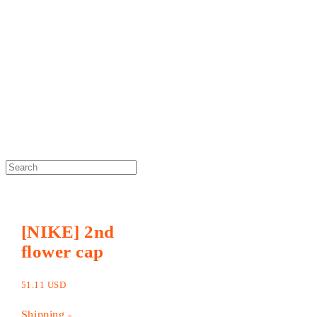
DOSAN atelier *
[NIKE] 2nd
flower cap
51.11 USD
Shipping
-