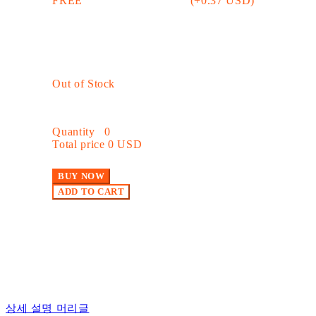
FREE
(+0.37 USD)
Out of Stock
Quantity
0
Total price
0 USD
BUY NOW
ADD TO CART
상세 설명 머리글