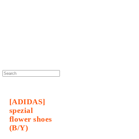
DOSAN atelier *
[ADIDAS]
spezial
flower shoes
(B/Y)