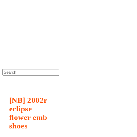
DOSAN atelier *
[NB] 2002r
eclipse
flower emb
shoes