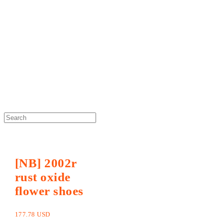
DOSAN atelier *
[NB] 2002r
rust oxide
flower shoes
177.78 USD